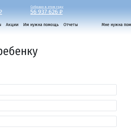
Собрано в этом году
₽
56 937 626 ₽
ы
Акции
Им нужна помощь
Отчеты
Мне нужна по
ребенку